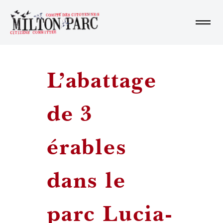
Accueil
L’abattage
À propos
de 3
En savoir plus
érables
dans le
Impliquez vous
parc Lucia-
En