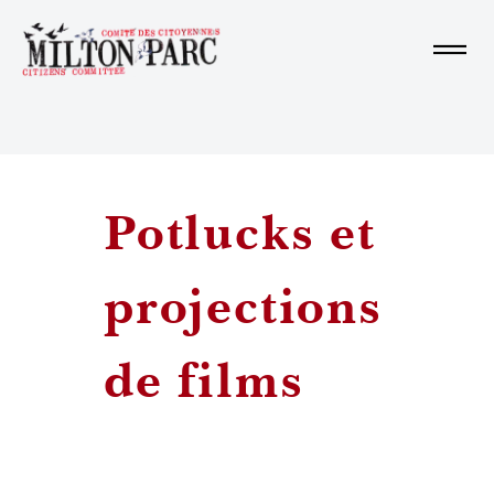
Accueil
À propos
Potlucks et
projections
En savoir plus
de films
Impliquez vous